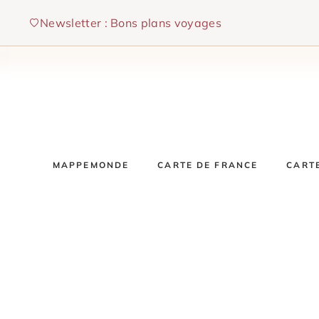
Aller
Newsletter : Bons plans voyages
au
contenu
MAPPEMONDE
CARTE DE FRANCE
CART