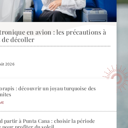
tronique en avion : les précautions à
 de décoller
oût 2026
orapis : découvrir un joyau turquoise des
mites
ME
 partir à Punta Cana : choisir la période
e pour profiter du soleil