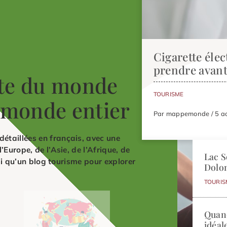
Cigarette élec
prendre avant
te du monde
TOURISME
u monde entier
Par mappemonde / 5 a
taillées en français, avec une
Europe, de l’Asie, de l’Afrique, de
Lac S
si qu’un blog tourisme pour explorer
Dolo
TOURIS
Quand
idéal