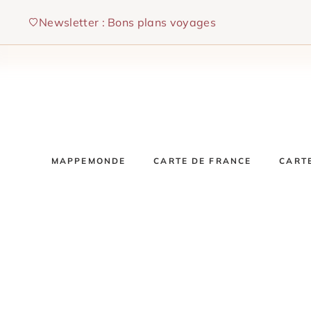
Aller
Newsletter : Bons plans voyages
au
contenu
MAPPEMONDE
CARTE DE FRANCE
CART