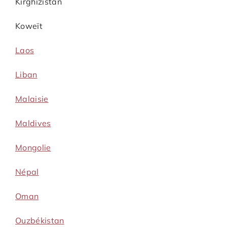
Kirghizistan
Koweït
Laos
Liban
Malaisie
Maldives
Mongolie
Népal
Oman
Ouzbékistan