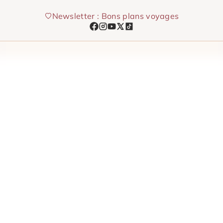
Aller
Newsletter : Bons plans voyages
au
contenu