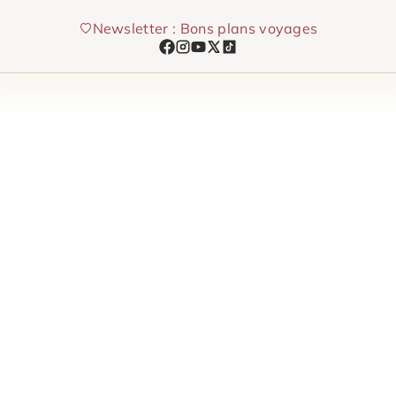
Aller
Newsletter : Bons plans voyages
au
contenu