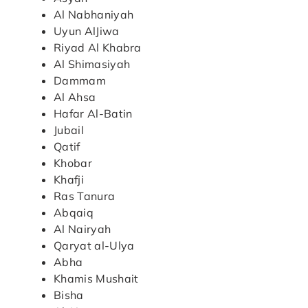
Al Nabhaniyah
Uyun AlJiwa
Riyad Al Khabra
Al Shimasiyah
Dammam
Al Ahsa
Hafar Al-Batin
Jubail
Qatif
Khobar
Khafji
Ras Tanura
Abqaiq
Al Nairyah
Qaryat al-Ulya
Abha
Khamis Mushait
Bisha