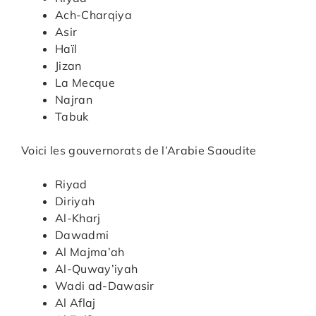
Ach-Charqiya
Asir
Haïl
Jizan
La Mecque
Najran
Tabuk
Voici les gouvernorats de l’Arabie Saoudite
Riyad
Diriyah
Al-Kharj
Dawadmi
Al Majma’ah
Al-Quway’iyah
Wadi ad-Dawasir
Al Aflaj