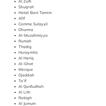
Al Zulfi
Shuqrah
Hotat Bani Tamim
Afif
Comme Sulayyil
Dhurma
Al-Muzahmiyya
Rumah
Thadig
Huraymila
Al Hariq
Al-Ghat
Mecque
Djeddah
Ta’if
Al Qunfudhah
Al Lith
Rabigh
Al Jumum