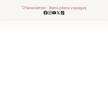
Aller
Newsletter : Bons plans voyages
au
contenu