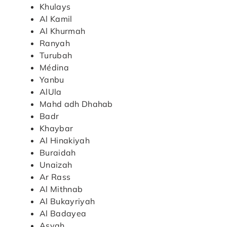
Khulays
Al Kamil
Al Khurmah
Ranyah
Turubah
Médina
Yanbu
AlUla
Mahd adh Dhahab
Badr
Khaybar
Al Hinakiyah
Buraidah
Unaizah
Ar Rass
Al Mithnab
Al Bukayriyah
Al Badayea
Asyah