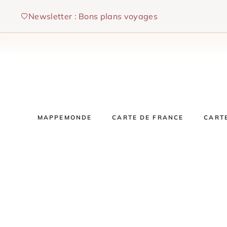
Aller
Newsletter : Bons plans voyages
au
contenu
MAPPEMONDE
CARTE DE FRANCE
CART