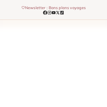
Aller
Newsletter : Bons plans voyages
au
contenu