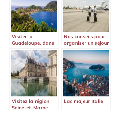
Visiter la
Nos conseils pour
Guadeloupe, dans
organiser un séjour
les Caraïbes
au départ de
Françaises
Nantes
Visitez la région
Lac majeur Italie
Seine-et-Marne
pour vos
prochaines
vacances