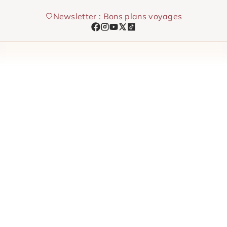
Aller
Newsletter : Bons plans voyages
au
contenu