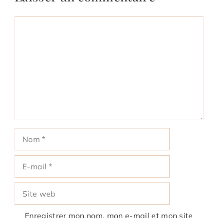
Commentaire
Nom
E-
mail
Site
web
Enregistrer mon nom, mon e-mail et mon site