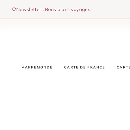
Aller
Newsletter : Bons plans voyages
au
contenu
MAPPEMONDE
CARTE DE FRANCE
CART