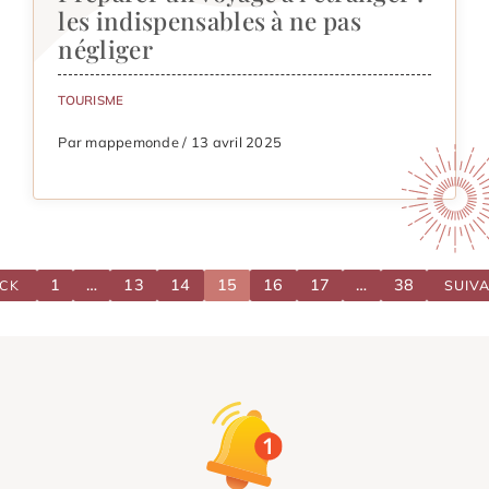
les indispensables à ne pas
négliger
TOURISME
Par mappemonde / 13 avril 2025
1
…
13
14
15
16
17
…
38
CK
SUIV