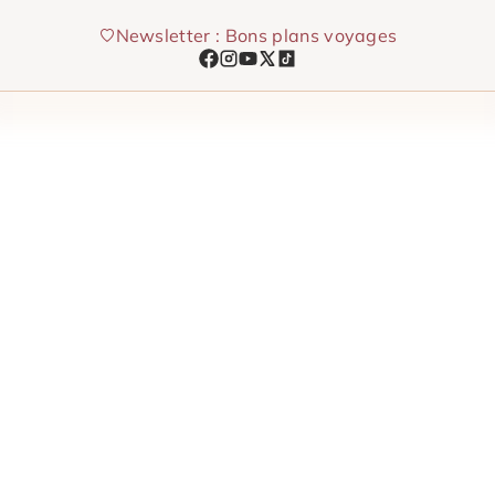
Aller
Newsletter : Bons plans voyages
au
contenu