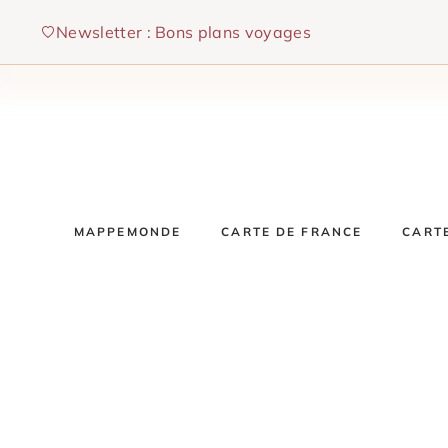
Aller
Newsletter : Bons plans voyages
au
contenu
MAPPEMONDE
CARTE DE FRANCE
CART