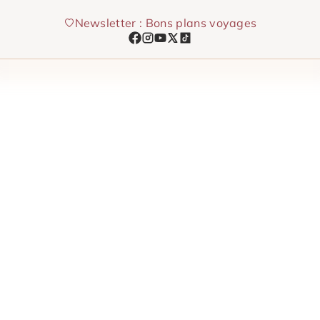
Aller
Newsletter : Bons plans voyages
au
contenu