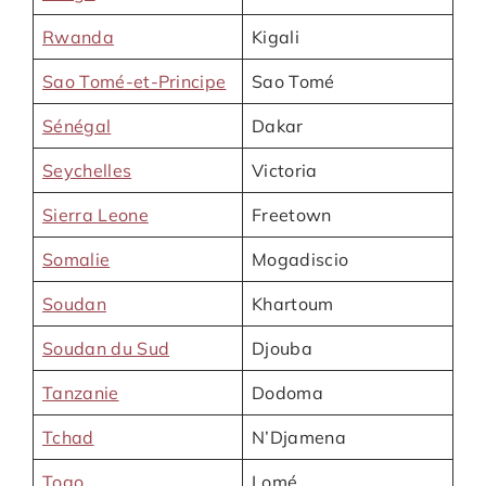
Rwanda
Kigali
Sao Tomé-et-Principe
Sao Tomé
Sénégal
Dakar
Seychelles
Victoria
Sierra Leone
Freetown
Somalie
Mogadiscio
Soudan
Khartoum
Soudan du Sud
Djouba
Tanzanie
Dodoma
Tchad
N’Djamena
Togo
Lomé