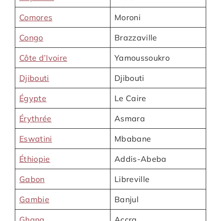
Comores
Moroni
Congo
Brazzaville
Côte d’Ivoire
Yamoussoukro
Djibouti
Djibouti
Égypte
Le Caire
Érythrée
Asmara
Eswatini
Mbabane
Éthiopie
Addis-Abeba
Gabon
Libreville
Gambie
Banjul
Ghana
Accra