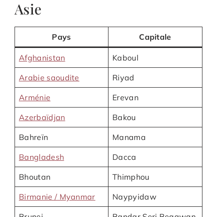
Asie
Pays
Capitale
Afghanistan
Kaboul
Arabie saoudite
Riyad
Arménie
Erevan
Azerbaïdjan
Bakou
Bahreïn
Manama
Bangladesh
Dacca
Bhoutan
Thimphou
Birmanie / Myanmar
Naypyidaw
Brunei
Bandar Seri Begawan