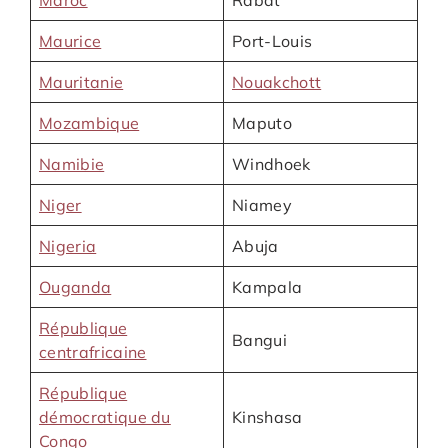
Maroc
Rabat
Maurice
Port-Louis
Mauritanie
Nouakchott
Mozambique
Maputo
Namibie
Windhoek
Niger
Niamey
Nigeria
Abuja
Ouganda
Kampala
République
Bangui
centrafricaine
République
démocratique du
Kinshasa
Congo