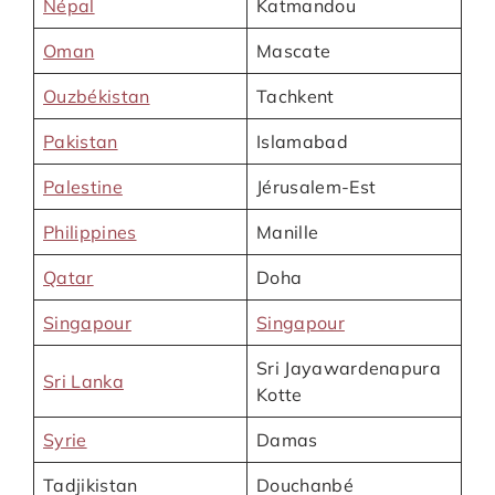
Népal
Katmandou
Oman
Mascate
Ouzbékistan
Tachkent
Pakistan
Islamabad
Palestine
Jérusalem-Est
Philippines
Manille
Qatar
Doha
Singapour
Singapour
Sri Jayawardenapura
Sri Lanka
Kotte
Syrie
Damas
Tadjikistan
Douchanbé