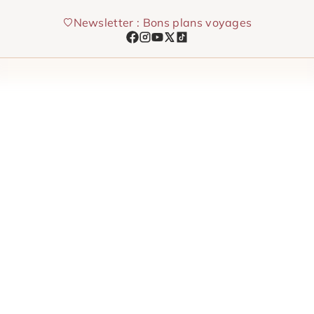
Aller
Newsletter : Bons plans voyages
au
contenu