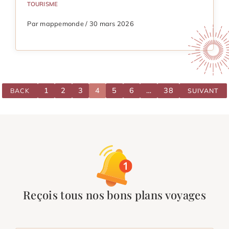
TOURISME
Par mappemonde / 30 mars 2026
1
2
3
4
5
6
…
38
BACK
SUIVANT
Reçois tous nos bons plans voyages