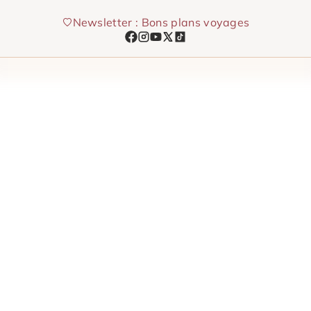
Aller
Newsletter : Bons plans voyages
au
contenu