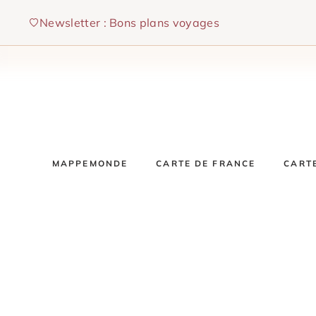
Aller
Newsletter : Bons plans voyages
au
contenu
MAPPEMONDE
CARTE DE FRANCE
CART