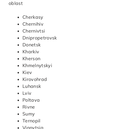
oblast
Cherkasy
Chernihiv
Chernivtsi
Dnipropetrovsk
Donetsk
Kharkiv
Kherson
Khmelnytskyi
Kiev
Kirovohrad
Luhansk
Lviv
Poltava
Rivne
Sumy
Ternopil
Vinnytsia