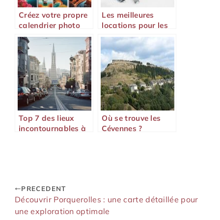
Créez votre propre
Les meilleures
calendrier photo
locations pour les
personnalisé pour
amoureux du plein
revivre vos
air et des sports
souvenirs toute
l’année
Top 7 des lieux
Où se trouve les
incontournables à
Cévennes ?
visiter dans l’Ouest
américain
PRECEDENT
Découvrir Porquerolles : une carte détaillée pour
une exploration optimale