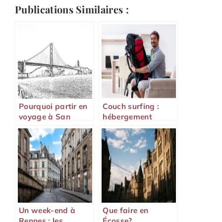
Publications Similaires :
Pourquoi partir en
Couch surfing :
voyage à San
hébergement
Francisco ?
gratuit, sécurité et
conseils pour bien
voyager
Un week-end à
Que faire en
Rennes : les
Écosse?