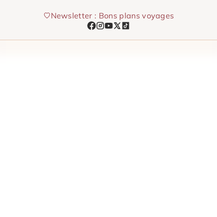
Aller
Newsletter : Bons plans voyages
au
contenu