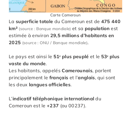
Carte Cameroun
La
superficie totale
du Cameroun est de
475 440
km²
et sa
population
est
(source : Banque mondiale)
estimée à environ
29,5 millions d’habitants en
2025
.
(source : ONU / Banque mondiale)
Le pays est ainsi le
51ᵉ plus peuplé
et le
53ᵉ plus
vaste du monde
.
Les habitants, appelés
Camerounais
, parlent
principalement le
français
et l’
anglais
, qui sont
les deux
langues officielles
.
L’
indicatif téléphonique international
du
Cameroun est le
+237
(ou 00237).