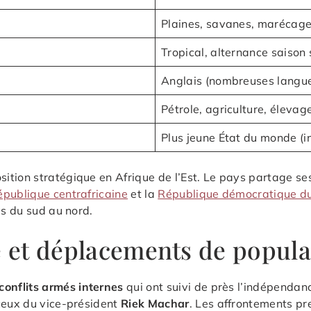
Plaines, savanes, marécages
Tropical, alternance saison 
Anglais (nombreuses langues 
Pétrole, agriculture, élevag
Plus jeune État du monde (
tion stratégique en Afrique de l’Est. Le pays partage ses
épublique centrafricaine
et la
République démocratique d
ys du sud au nord.
é et déplacements de popula
conflits armés internes
qui ont suivi de près l’indépendan
eux du vice-président
Riek Machar
. Les affrontements pr