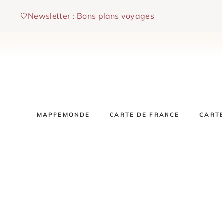
Aller
Newsletter : Bons plans voyages
au
contenu
MAPPEMONDE
CARTE DE FRANCE
CART