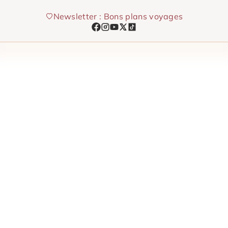
Aller
Newsletter : Bons plans voyages
au
contenu