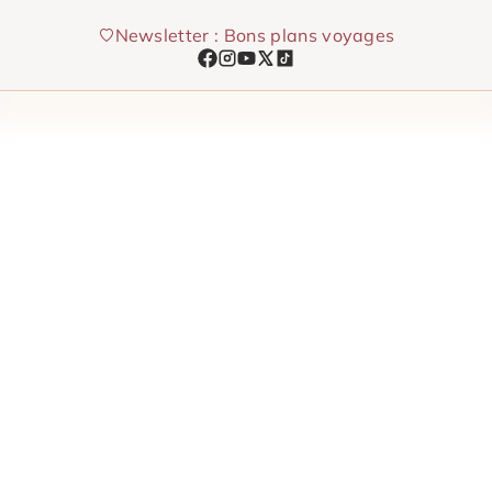
Aller
Newsletter : Bons plans voyages
au
contenu