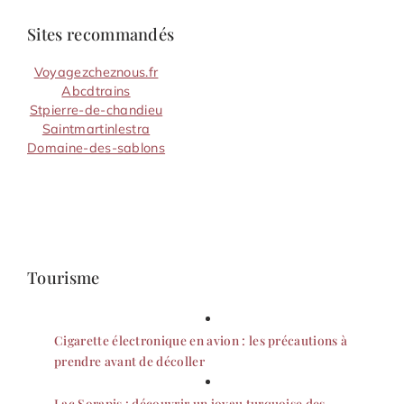
Sites recommandés
Voyagezcheznous.fr
Abcdtrains
Stpierre-de-chandieu
Saintmartinlestra
Domaine-des-sablons
Tourisme
Cigarette électronique en avion : les précautions à
prendre avant de décoller
Lac Sorapis : découvrir un joyau turquoise des