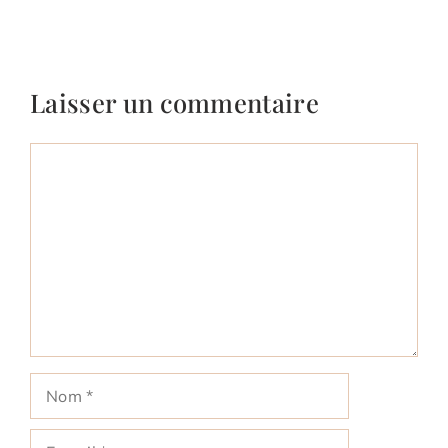
Laisser un commentaire
Commentaire
Nom
E-