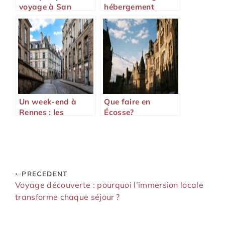
voyage à San
hébergement
Francisco ?
gratuit, sécurité et
conseils pour bien
voyager
Un week-end à
Que faire en
Rennes : les
Écosse?
incontournables
pour profiter de
votre séjour
PRECEDENT
Voyage découverte : pourquoi l’immersion locale
transforme chaque séjour ?