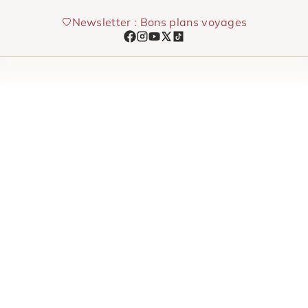
Aller
Newsletter : Bons plans voyages
au
contenu