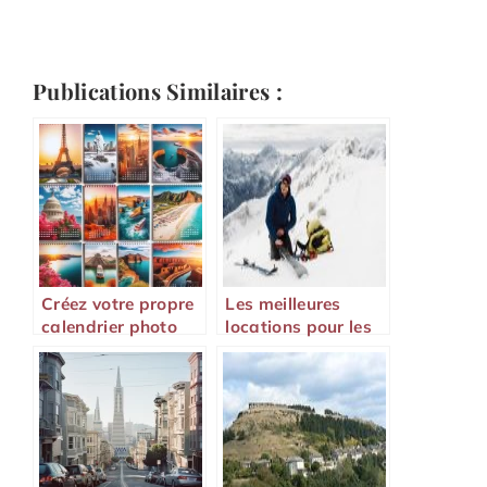
Publications Similaires :
Créez votre propre
Les meilleures
calendrier photo
locations pour les
personnalisé pour
amoureux du plein
revivre vos
air et des sports
souvenirs toute
l’année