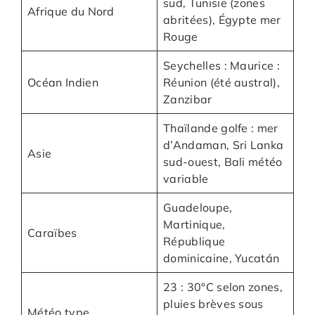
sud, Tunisie (zones
Afrique du Nord
abritées), Égypte mer
Rouge
Seychelles : Maurice :
Océan Indien
Réunion (été austral),
Zanzibar
Thaïlande golfe : mer
d’Andaman, Sri Lanka
Asie
sud-ouest, Bali météo
variable
Guadeloupe,
Martinique,
Caraïbes
République
dominicaine, Yucatán
23 : 30°C selon zones,
pluies brèves sous
Météo type