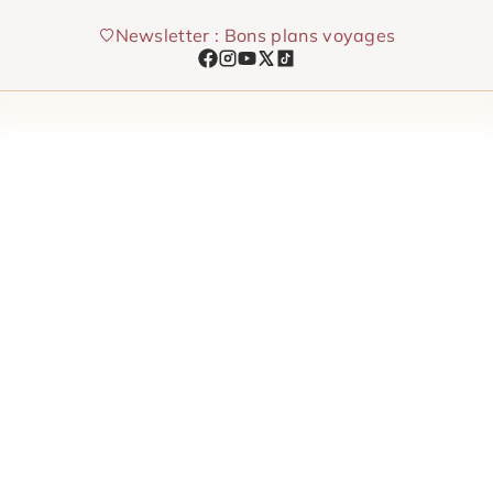
Aller
Newsletter : Bons plans voyages
au
contenu