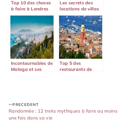
Top 10 des choses
Les secrets des
à faire à Londres
locations de villas
en 2022 !
en Espagne
Incontournables de
Top 5 des
Malaga et ses
restaurants de
environs : Guide
Sushis avec service
pour une location
de livraison à
de voiture réussie à
Saint-Tropez
l’aéroport
PRECEDENT
Randonnée : 12 treks mythiques à faire au moins
une fois dans sa vie