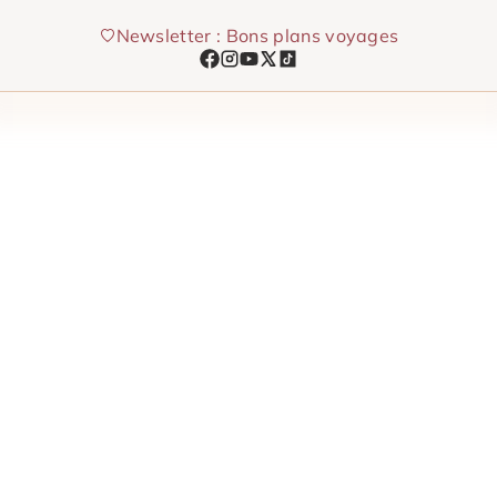
Aller
Newsletter : Bons plans voyages
au
contenu