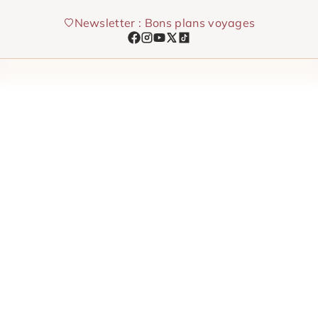
Aller
Newsletter : Bons plans voyages
au
contenu