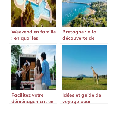
Weekend en famille
Bretagne : à la
: en quoi les
découverte de
résidences
paysages
vacances sont-
époustouflants
elles intéressantes
aujourd’hui ?
Facilitez votre
Idées et guide de
déménagement en
voyage pour
toute sérénité
découvrir la
Zambie