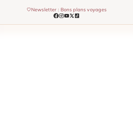
Aller
Newsletter : Bons plans voyages
au
contenu