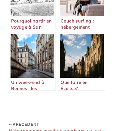
Pourquoi partir en
Couch surfing :
voyage à San
hébergement
Francisco ?
gratuit, sécurité et
conseils pour bien
voyager
Un week-end à
Que faire en
Rennes : les
Écosse?
incontournables
pour profiter de
votre séjour
PRECEDENT
Hébergements insolites en Alsace : vivez