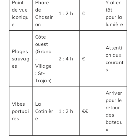
Point
Phare
Y aller
de vue
de
tôt
1 : 2 h
€
iconiqu
Chassir
pour la
e
on
lumière
Côte
ouest
Attenti
Plages
(Grand
on aux
sauvag
-
2 : 4 h
€
courant
es
Village
s
: St-
Trojan)
Arriver
pour le
Vibes
La
retour
portuai
Cotinièr
1 : 2 h
€€
des
res
e
bateau
x