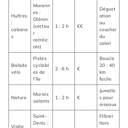
Marenn
Dégust
es :
Huîtres
ation
Oléron
:
au
(secteu
1 : 2 h
€€
cabane
coucher
r
s
du
ostréic
soleil
ole)
Pistes
Boucle
Balade
cyclabl
20 : 40
2 : 6 h
€
vélo
es de
km
l’île
facile
Jumelle
Marais
Nature
1 : 2 h
€
s pour
salants
oiseaux
Saint-
Flâner
Denis :
hors
Visite