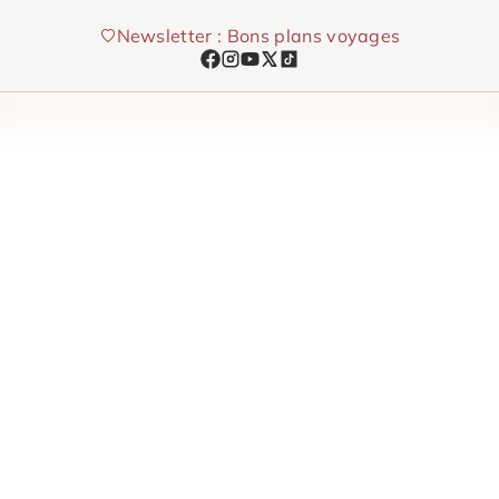
Aller
Newsletter : Bons plans voyages
au
contenu