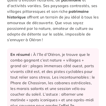
quête d’évasion naturelle, de
patrimoine
et
d’activités variées. Ses paysages contrastés, ses
villages pittoresques et son riche
patrimoine
historique
offrent un terrain de jeu idéal à tous les
amoureux de découverte. Que vous soyez
passionné par la nature, amateur de culture ou
adepte de détente sur le sable, impossible de
s’ennuyer à Oléron !
En résumé :
À l’île d’Oléron, je trouve que le
combo gagnant c’est nature + villages +
grand air : plages immenses côté ouest, ports
vivants côté est, et des pistes cyclables pour
tout relier sans stress. Les incontournables : le
Phare de Chassiron, les cabanes ostréicoles,
les marais salants et une session vélo au
coucher du soleil. L’astuce : alterner une
matinée « spots iconiques » et une après-midi
plus sauvage pour garder l’effet île.