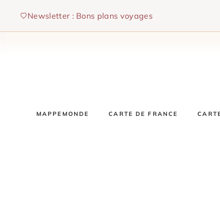
Aller
Newsletter : Bons plans voyages
au
contenu
MAPPEMONDE
CARTE DE FRANCE
CART