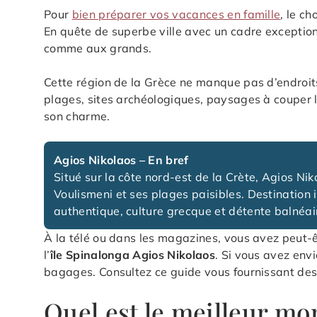
Pour
bien préparer vos vacances en famille
, le c
En quête de superbe ville avec un cadre exceptio
comme aux grands.
Cette région de la Grèce ne manque pas d’endroit
plages, sites archéologiques, paysages à couper le
son charme.
Agios Nikolaos – En bref
Situé sur la côte nord-est de la Crète, Agios Nik
Voulismeni et ses plages paisibles. Destination 
authentique, culture grecque et détente balnéai
À la télé ou dans les magazines, vous avez peut-ê
l’
île Spinalonga Agios Nikolaos
. Si vous avez envi
bagages. Consultez ce guide vous fournissant des 
Quel est le meilleur m