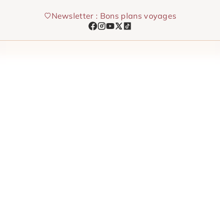
Aller
Newsletter : Bons plans voyages
au
contenu