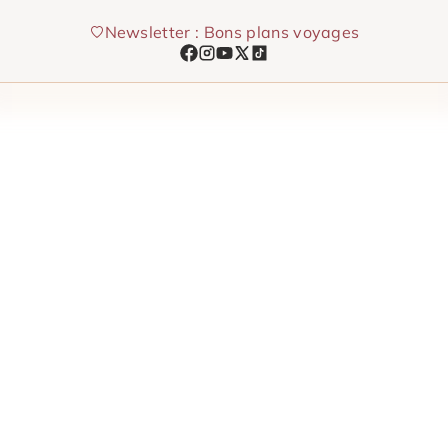
Aller
Newsletter : Bons plans voyages
au
contenu