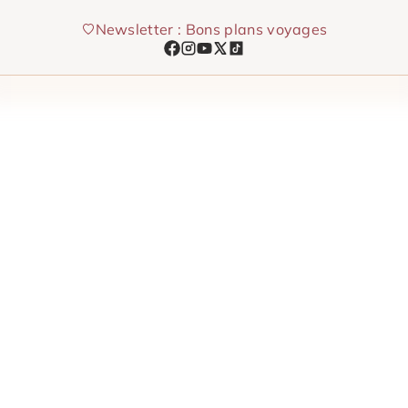
Aller
Newsletter : Bons plans voyages
au
contenu