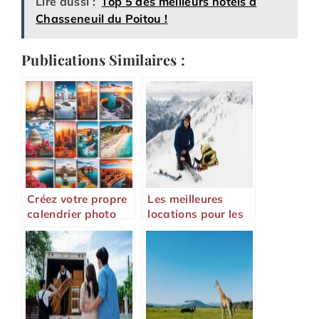
Lire aussi :
Top 5 des meilleurs hôtels à
Chasseneuil du Poitou !
Publications Similaires :
Créez votre propre
Les meilleures
calendrier photo
locations pour les
personnalisé pour
amoureux du plein
revivre vos
air et des sports
souvenirs toute
l’année