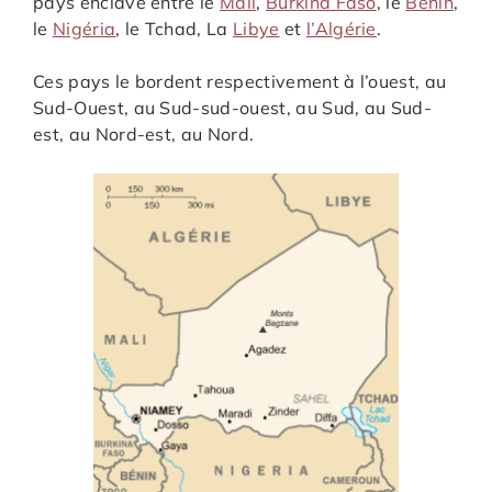
pays enclavé entre le
Mali
,
Burkina Faso
, le
Bénin
,
le
Nigéria
, le Tchad, La
Libye
et
l’Algérie
.
Ces pays le bordent respectivement à l’ouest, au
Sud-Ouest, au Sud-sud-ouest, au Sud, au Sud-
est, au Nord-est, au Nord.