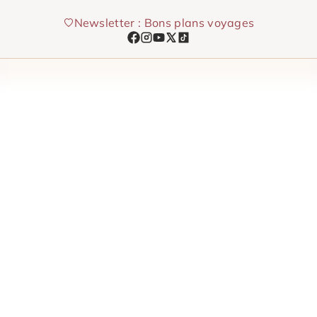
Aller
Newsletter : Bons plans voyages
au
contenu