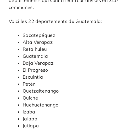
départements qui sont à leur tour divisés en 340
communes.
Voici les 22 départements du Guatemala:
Sacatepéquez
Alta Verapaz
Retalhuleu
Guatemala
Baja Verapaz
El Progreso
Escuintla
Petén
Quetzaltenango
Quiche
Huehuetenango
Izabal
Jalapa
Jutiapa