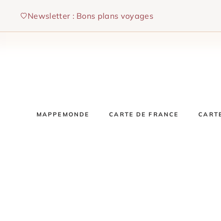
Aller
Newsletter : Bons plans voyages
au
contenu
MAPPEMONDE
CARTE DE FRANCE
CART