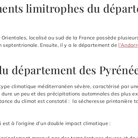
ments limitrophes du dépar
rientales, localisé au sud de la France possède plusieur
n septentrionale. Ensuite, il y a le département de
l’Andorr
du département des Pyrénée
 type climatique méditerranéen sévère, caractérisé par un
 dure un peu et des précipitations automnales des plus ext
nstance du climat est constaté : la sécheresse printanière t
est à l’origine d’un double impact climatique :
incipalement marqué par des températures douces et de sé