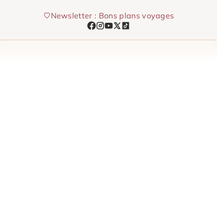
Aller
Newsletter : Bons plans voyages
au
contenu