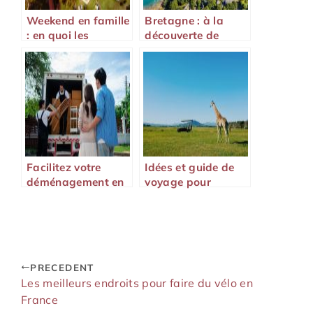
Weekend en famille
Bretagne : à la
: en quoi les
découverte de
résidences
paysages
vacances sont-
époustouflants
elles intéressantes
aujourd’hui ?
Facilitez votre
Idées et guide de
déménagement en
voyage pour
toute sérénité
découvrir la
Zambie
PRECEDENT
Les meilleurs endroits pour faire du vélo en
France