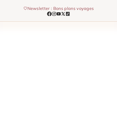
Aller
Newsletter : Bons plans voyages
au
contenu