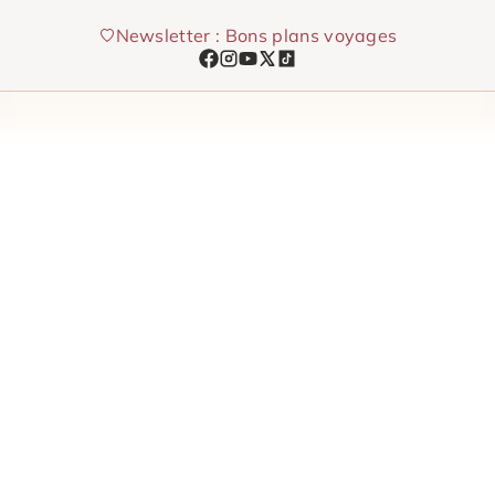
Aller
Newsletter : Bons plans voyages
au
contenu