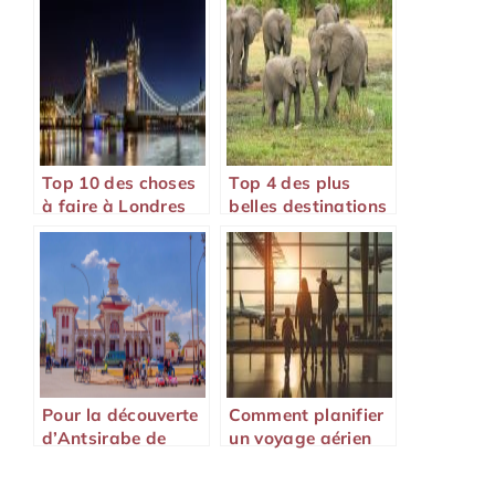
Top 10 des choses
Top 4 des plus
à faire à Londres
belles destinations
en 2022 !
en Afrique
Pour la découverte
Comment planifier
d’Antsirabe de
un voyage aérien
Madagascar, une
avec des enfants ?
aventure hors du