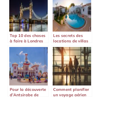
Top 10 des choses
Les secrets des
à faire à Londres
locations de villas
en 2022 !
en Espagne
Pour la découverte
Comment planifier
d’Antsirabe de
un voyage aérien
Madagascar, une
avec des enfants ?
aventure hors du
commun