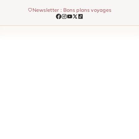
Aller
Newsletter : Bons plans voyages
au
contenu